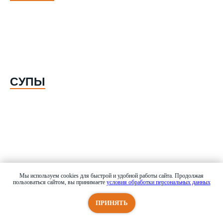
СУПЫ
Мы используем cookies для быстрой и удобной работы сайта. Продолжая
пользоваться сайтом, вы принимаете
условия обработки персональных данных
Мы используем cookies для быстрой и удобной работы сайта.
ГОРЯЧИЕ БЛЮДА
Продолжая пользоваться сайтом, вы принимаете
условия
OK
ПРИНЯТЬ
обработки персональных данных
и соглашаетесь с политикой
использования файлов cookies