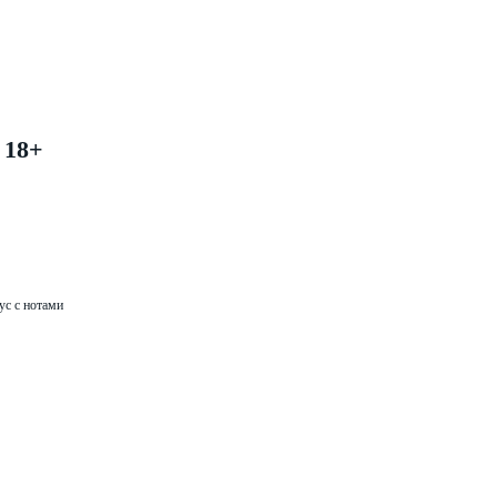
18+
ус с нотами