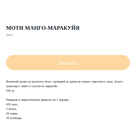
МОТИ МАНГО-МАРАКУЙЯ
SKU:
559,00
р.
Заказать
Японский десерт из рисового теста с начинкой из крема на основе сливочного сыра, белого
шоколада с манго и соусом из маракуйи
100 гр
Пищевая и энергетическая ценность на 1 порцию:
420 ккал,
5 белки,
28 жиры,
39 углеводы