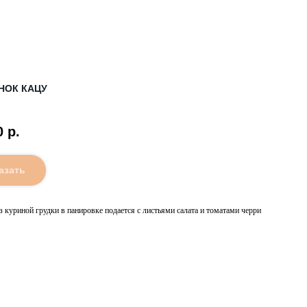
НОК КАЦУ
0
р.
азать
з куриной грудки в панировке подается с листьями салата и томатами черри